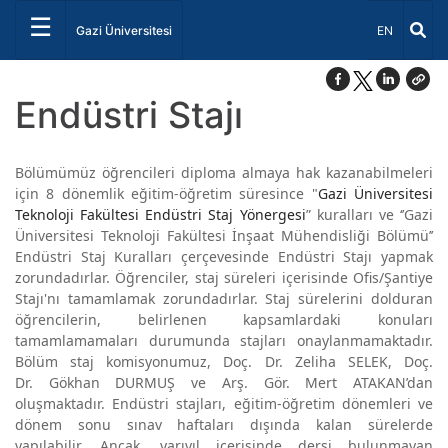
☰
Dil Seçiniz 
Gazi Üniversitesi
EN
Endüstri Stajı
Bölümümüz öğrencileri diploma almaya hak kazanabilmeleri
için 8 dönemlik eğitim-öğretim süresince "
Gazi Üniversitesi
Teknoloji Fakültesi Endüstri Staj Yönergesi
” kuralları ve ‘’Gazi
Üniversitesi Teknoloji Fakültesi İnşaat Mühendisliği Bölümü’’
Endüstri Staj Kuralları çerçevesinde Endüstri Stajı yapmak
zorundadırlar. Öğrenciler, staj süreleri içerisinde Ofis/Şantiye
Stajı'nı tamamlamak zorundadırlar. Staj sürelerini dolduran
öğrencilerin, belirlenen kapsamlardaki konuları
tamamlamamaları durumunda stajları onaylanmamaktadır.
Bölüm staj komisyonumuz,
Doç. Dr. Zeliha SELEK, Doç.
Dr.
Gökhan DURMUŞ
ve Arş. Gör. Mert ATAKAN
’dan
oluşmaktadır. Endüstri stajları, eğitim-öğretim dönemleri ve
dönem sonu sınav haftaları dışında kalan sürelerde
yapılabilir. Ancak, yarıyıl içerisinde dersi bulunmayan